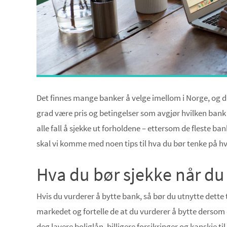
Det finnes mange banker å velge imellom i Norge, og da
grad være pris og betingelser som avgjør hvilken bank 
alle fall å sjekke ut forholdene – ettersom de fleste ba
skal vi komme med noen tips til hva du bør tenke på hv
Hva du bør sjekke når du
Hvis du vurderer å bytte bank, så bør du utnytte dette t
markedet og fortelle de at du vurderer å bytte dersom d
deg lavere boliglån, billigere forsikringer og kanskje t