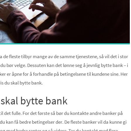
 de fleste tilbyr mange av de samme tjenestene, så vil det i stor
du bør velge. Dessuten kan det lønne seg å jevnlig bytte bank – i
nker er åpne for å forhandle på betingelsene til kundene sine. Her
is du skal bytte bank.
 skal bytte bank
il det fulle. For det første så bør du kontakte andre banker på
u kan få bedre betingelser der. De fleste banker vil da kunne gi
il og med bedre renter og så videre. Tar du kontakt med flere