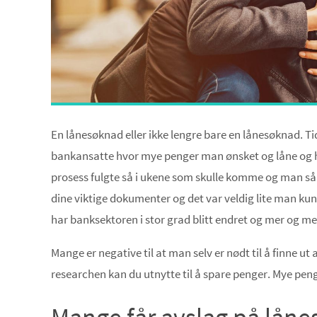
En lånesøknad eller ikke lengre bare en lånesøknad. Ti
bankansatte hvor mye penger man ønsket og låne og hv
prosess fulgte så i ukene som skulle komme og man så i
dine viktige dokumenter og det var veldig lite man kunne
har banksektoren i stor grad blitt endret og mer og mer
Mange er negative til at man selv er nødt til å finne ut
researchen kan du utnytte til å spare penger. Mye pen