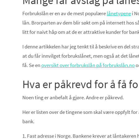
Mange får avslag på lån
Forbrukslån er en av de mest populære
lånetypene
i N
lån. Brorparten av dem blir søkt om på internett hos s
litt for naivt håp om at de er attraktive kunder for ba
I denne artikkelen har jeg tenkt til å beskrive en del s
at du får innvilget forbrukslånet, men også at det lånet
få. Se en
oversikt over forbrukslån på forbrukslån.no
o
Hva er påkrevd for å få f
Noen ting er anbefalt å gjøre. Andre er påkrevd.
Her er listen over de tingene som skal være oppfylt for
bank.
1. Fast adresse i Norge. Bankene krever at låntakeren h