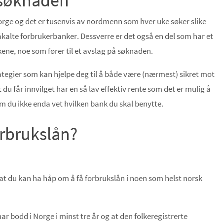
esøknaden
orge og det er tusenvis av nordmenn som hver uke søker slike
åkalte forbrukerbanker. Dessverre er det også en del som har et
nkene, noe som fører til et avslag på søknaden.
trategier som kan hjelpe deg til å både være (nærmest) sikret mot
 du får innvilget har en så lav effektiv rente som det er mulig å
m du ikke enda vet hvilken bank du skal benytte.
orbrukslån?
 at du kan ha håp om å få forbrukslån i noen som helst norsk
ar bodd i Norge i minst tre år og at den folkeregistrerte