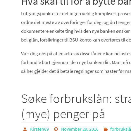
Hva skal til for å bytte b
I utgangspunktet er det ingen veldig komplisert proses
ordne det meste av overføringer for deg, og du trenger 
dokumentere enkelte ting hvis den nye banken ønsker de
boliglån, forsikringer til BSU-konto kan overføres til 
Vær dog obs på at enkelte av disse lånene kan belastes
forhandle bort gjennom den nye banken din. Man må o
så her gjelder det å betale regninger som haster før m
Søke forbrukslån: st
(mye) penger på
Kirsten89
November 29, 2016
forbruksl