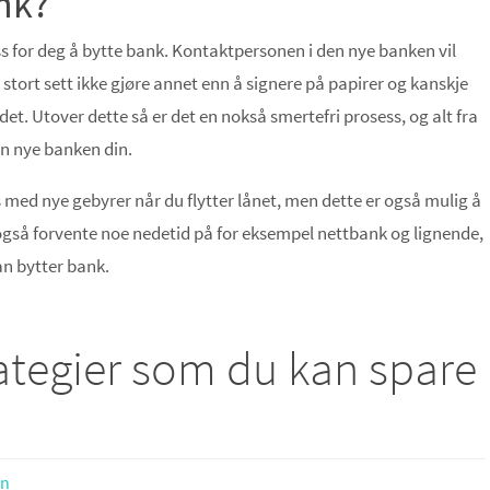
ank?
s for deg å bytte bank. Kontaktpersonen i den nye banken vil
stort sett ikke gjøre annet enn å signere på papirer og kanskje
t. Utover dette så er det en nokså smertefri prosess, og alt fra
den nye banken din.
 med nye gebyrer når du flytter lånet, men dette er også mulig å
gså forvente noe nedetid på for eksempel nettbank og lignende,
an bytter bank.
rategier som du kan spare
ån