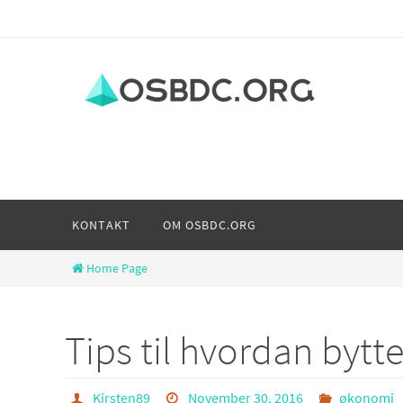
Skip
to
content
Skip
KONTAKT
OM OSBDC.ORG
to
content
Home Page
Tips til hvordan bytt
Kirsten89
November 30, 2016
økonomi