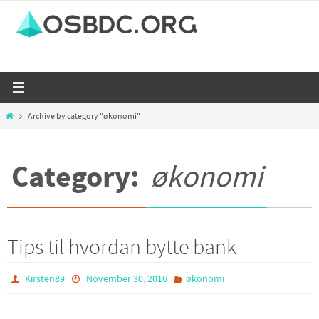
Skip
to
content
Home
Archive by category "økonomi"
Category:
økonomi
Tips til hvordan bytte bank
Kirsten89
November 30, 2016
økonomi