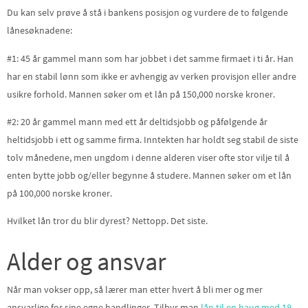
Du kan selv prøve å stå i bankens posisjon og vurdere de to følgende
lånesøknadene:
#1: 45 år gammel mann som har jobbet i det samme firmaet i ti år. Han
har en stabil lønn som ikke er avhengig av verken provisjon eller andre
usikre forhold. Mannen søker om et lån på 150,000 norske kroner.
#2: 20 år gammel mann med ett år deltidsjobb og påfølgende år
heltidsjobb i ett og samme firma. Inntekten har holdt seg stabil de siste
tolv månedene, men ungdom i denne alderen viser ofte stor vilje til å
enten bytte jobb og/eller begynne å studere. Mannen søker om et lån
på 100,000 norske kroner.
Hvilket lån tror du blir dyrest? Nettopp. Det siste.
Alder og ansvar
Når man vokser opp, så lærer man etter hvert å bli mer og mer
ansvarlige for sine egne handlinger. Tilbyr man
lån til en haug med 18-