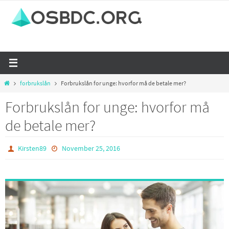
Skip
to
content
Home
forbrukslån
Forbrukslån for unge: hvorfor må de betale mer?
Forbrukslån for unge: hvorfor må
de betale mer?
Kirsten89
November 25, 2016