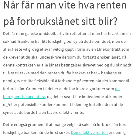
Når får man vite hva renten
på forbrukslånet sitt blir?
Det får man ganske umiddelbart vite rett etter at man har levert inn en
søknad. Bankene har litt forskjellig policy på dette området, men de
aller fleste vil gi deg et svar veldig kjapt i form av en lånekontrakt som
de krever at du skal underskrive dersom du fortsatt ønsker lånet. På
denne kontrakten er alle lånets betingelser skrevet ned og du blir nødt
til å ta til takke med den renten du får beskrevet her – bankene er
nemlig svært lite fleksible til å forhandle på renten når det kommer til
forbrukslån. Grunnen til det er at de har klare algoritmer som
de
beregner risikoen ut fra
, og det er svært lite innbydende at kunder
og/eller potensielle kunder kommer til dem og forteller dem at de
synes at de burde ha en lavere effektiv rente.
Dette er også grunnen til at mange velger å søke på forbrukslån hos
forskjellige banker når de først søker.
Den effektive renten
er nemlig