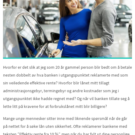
Hvorfor er det slik at jeg som 20 år gammel person blir bedt om å betale
nesten dobbelt av hva banken i utgangspunktet reklamerte med som
sin veiledende effektive rente? Hvorfor blir lånet mitt tillagt
administrasjonsgebyr, termingebyr og andre kostnader som jeg i
utgangspunktet ikke hadde regnet med? Og når vil banken tillate seg å
lette litt på kravene for at forbrukslånet mitt blir billigere?
Mange unge mennesker sitter inne med liknende spørsmål når de går
på nettet for å søke lån uten sikkerhet. Ofte reklamerer bankene med
teksten ”Effektiv rente fra 10 %”, men når du har fylt ut dine personlige