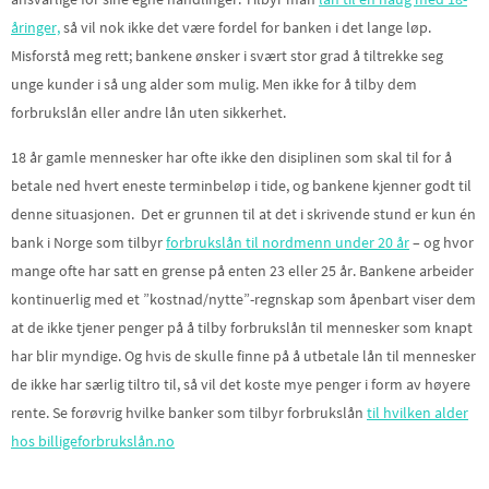
åringer,
så vil nok ikke det være fordel for banken i det lange løp.
Misforstå meg rett; bankene ønsker i svært stor grad å tiltrekke seg
unge kunder i så ung alder som mulig. Men ikke for å tilby dem
forbrukslån eller andre lån uten sikkerhet.
18 år gamle mennesker har ofte ikke den disiplinen som skal til for å
betale ned hvert eneste terminbeløp i tide, og bankene kjenner godt til
denne situasjonen. Det er grunnen til at det i skrivende stund er kun én
bank i Norge som tilbyr
forbrukslån til nordmenn under 20 år
– og hvor
mange ofte har satt en grense på enten 23 eller 25 år. Bankene arbeider
kontinuerlig med et ”kostnad/nytte”-regnskap som åpenbart viser dem
at de ikke tjener penger på å tilby forbrukslån til mennesker som knapt
har blir myndige. Og hvis de skulle finne på å utbetale lån til mennesker
de ikke har særlig tiltro til, så vil det koste mye penger i form av høyere
rente. Se forøvrig hvilke banker som tilbyr forbrukslån
til hvilken alder
hos billigeforbrukslån.no