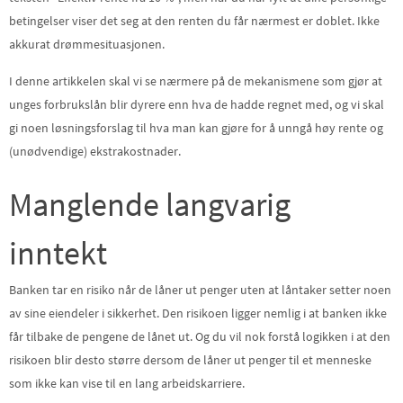
betingelser viser det seg at den renten du får nærmest er doblet. Ikke
akkurat drømmesituasjonen.
I denne artikkelen skal vi se nærmere på de mekanismene som gjør at
unges forbrukslån blir dyrere enn hva de hadde regnet med, og vi skal
gi noen løsningsforslag til hva man kan gjøre for å unngå høy rente og
(unødvendige) ekstrakostnader.
Manglende langvarig
inntekt
Banken tar en risiko når de låner ut penger uten at låntaker setter noen
av sine eiendeler i sikkerhet. Den risikoen ligger nemlig i at banken ikke
får tilbake de pengene de lånet ut. Og du vil nok forstå logikken i at den
risikoen blir desto større dersom de låner ut penger til et menneske
som ikke kan vise til en lang arbeidskarriere.