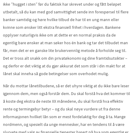
ikke ”hugget i sten” før du faktisk har skrevet under og fått beløpet
utbetalt, så du kan med god samvittighet sende inn forespørsel til flere
banker samtidig og høre hvilke tilbud de har til en ung mann eller
kvinne som ønsker litt ekstra finansiell frihet i hverdagen. Bankene
opplyser naturligvis ikke om at dette er en normal praksis da de
egentlig bare ønsker at man søker hos én bank og tar det tilbudet man
får, men det er en ganske lite brukervennlig metode å forholde seg til.
Det er tross alt snakk om din privatøkonomi og dine framtidsutsikter –
og derfor er det viktig at du gjør akkurat det som står i din makt for at
lånet skal inneha så gode betingelser som overhodet mulig.
Når du mottar lånetilbudene, så er det uhyre viktig at du ikke bare leser
igjennom dem, men også forstår dem. Du skal forstå hva det kommer til
å koste deg ekstra de neste XX månedene, du skal forstå hva effektiv
rente og termingebyr betyr – og du skal nøye vurdere ut fra denne
informasjonen hvilket lån som er mest fordelaktig for deg å ta. Mange
nordmenn, og spesielt da unge mennesker, har en tendens til å være
slurvete med valg av finansielle tjenester basert på hva som egentlig er