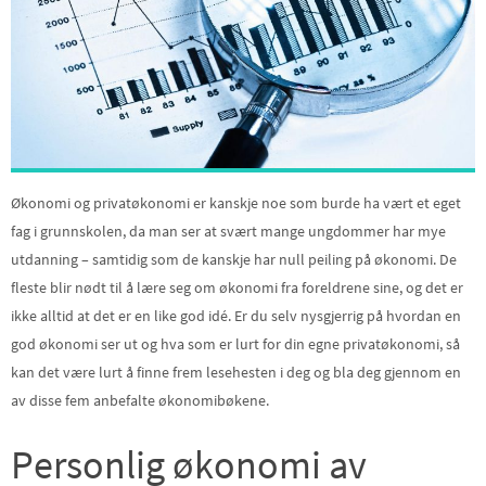
Økonomi og privatøkonomi er kanskje noe som burde ha vært et eget
fag i grunnskolen, da man ser at svært mange ungdommer har mye
utdanning – samtidig som de kanskje har null peiling på økonomi. De
fleste blir nødt til å lære seg om økonomi fra foreldrene sine, og det er
ikke alltid at det er en like god idé. Er du selv nysgjerrig på hvordan en
god økonomi ser ut og hva som er lurt for din egne privatøkonomi, så
kan det være lurt å finne frem lesehesten i deg og bla deg gjennom en
av disse fem anbefalte økonomibøkene.
Personlig økonomi av