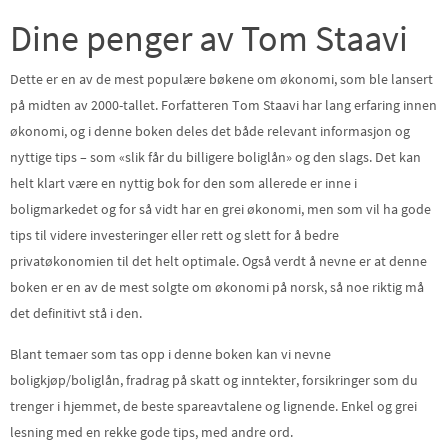
Dine penger av Tom Staavi
Dette er en av de mest populære bøkene om økonomi, som ble lansert
på midten av 2000-tallet. Forfatteren Tom Staavi har lang erfaring innen
økonomi, og i denne boken deles det både relevant informasjon og
nyttige tips – som «slik får du billigere boliglån» og den slags. Det kan
helt klart være en nyttig bok for den som allerede er inne i
boligmarkedet og for så vidt har en grei økonomi, men som vil ha gode
tips til videre investeringer eller rett og slett for å bedre
privatøkonomien til det helt optimale. Også verdt å nevne er at denne
boken er en av de mest solgte om økonomi på norsk, så noe riktig må
det definitivt stå i den.
Blant temaer som tas opp i denne boken kan vi nevne
boligkjøp/boliglån, fradrag på skatt og inntekter, forsikringer som du
trenger i hjemmet, de beste spareavtalene og lignende. Enkel og grei
lesning med en rekke gode tips, med andre ord.