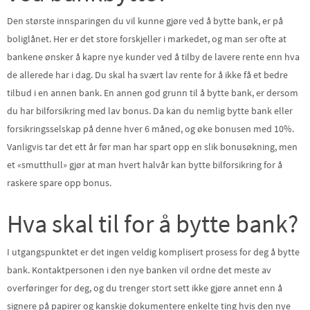
Den største innsparingen du vil kunne gjøre ved å bytte bank, er på
boliglånet. Her er det store forskjeller i markedet, og man ser ofte at
bankene ønsker å kapre nye kunder ved å tilby de lavere rente enn hva
de allerede har i dag. Du skal ha svært lav rente for å ikke få et bedre
tilbud i en annen bank. En annen god grunn til å bytte bank, er dersom
du har bilforsikring med lav bonus. Da kan du nemlig bytte bank eller
forsikringsselskap på denne hver 6 måned, og øke bonusen med 10%.
Vanligvis tar det ett år før man har spart opp en slik bonusøkning, men
et «smutthull» gjør at man hvert halvår kan bytte bilforsikring for å
raskere spare opp bonus.
Hva skal til for å bytte bank?
I utgangspunktet er det ingen veldig komplisert prosess for deg å bytte
bank. Kontaktpersonen i den nye banken vil ordne det meste av
overføringer for deg, og du trenger stort sett ikke gjøre annet enn å
signere på papirer og kanskje dokumentere enkelte ting hvis den nye