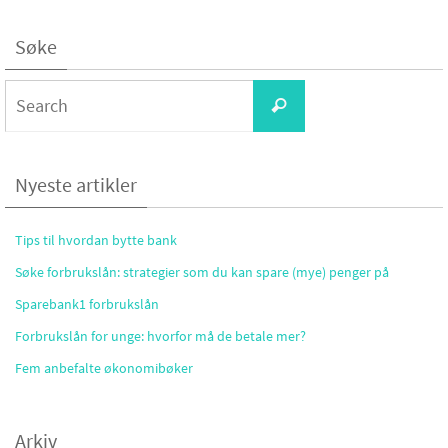
Søke
Search
Search
for:
Nyeste artikler
Tips til hvordan bytte bank
Søke forbrukslån: strategier som du kan spare (mye) penger på
Sparebank1 forbrukslån
Forbrukslån for unge: hvorfor må de betale mer?
Fem anbefalte økonomibøker
Arkiv